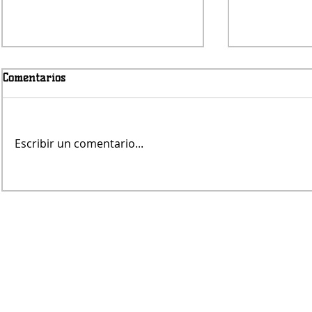
Comentarios
Escribir un comentario...
Jueves será con lluvias
Fernando Re
árbitro de V