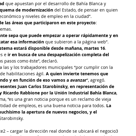
ad
 que apuestan por el desarrollo de Bahía Blanca y 
 esquema de modernización 
del Estado, de pensar en quien 
conómico y niveles de empleo en la ciudad”.
 de las áreas que participaron en este proyecto
: 
temas.
ante sepa que puede empezar a operar rápidamente y en 
statar esa información
 que subieron a la página web”.
istema estará disponible desde mañana, martes 16
. 
es e
 ir en busca de una despapelización completa del 
s pasos como éste”, declaró.
a las y los trabajadores municipales “por cumplir con la 
e habilitaciones ágil. 
A quien invierte tenemos que 
tando y en función de eso vamos a avanzar
“, agregó.
esentes Juan Carlos Starobinsky, en representación de 
 y Ricardo Rabbione por la Unión Industrial Bahía Blanca
, 
ma, “es una gran noticia porque es un reclamo de vieja 
tidad de empleos, es una buena noticia para todos. 
La 
uchísimo la apertura de nuevos negocios, y el 
 Starobinsky.
ite2 – cargar la dirección real donde se ubicará el negocio3 