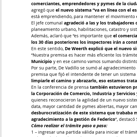
comerciantes, emprendedores y pymes de la ciud
agregó que
 el nuevo sistema “va en línea con el
está emprendiendo, para mantener el movimiento e
El jefe comunal
 agradeció a las y los trabajadores
planeamiento urbano, habilitaciones, catastro y sis
Además, aclaró que “es importante que 
el comerci
los 30 días posteriores los inspectores irán a con
En este sentido, 
De Weerth explicó que el nuevo s
“Nuestra premisa es hacer más eficiente los trámit
Municipio 
y en ese camino vamos sumando distinto
Por su parte, De Vadillo se sumó al agradecimiento 
premisa que fijó el intendente de tener un sistema d
limpiarle el camino y abrazarlo, eso estamos tra
En la conferencia de prensa
 también estuvieron pr
la Corporación de Comercio, Industria y Servicios
quienes reconocieron la agilidad de un nuevo siste
data, mayor cantidad de pymes abiertas, mayor can
desburocratización de este sistema que trababa m
agradecimiento a la gestión de Federico
“, destacó
Cómo realizar el trámite paso a paso:
1 – ingresar una partida válida para iniciar el trám