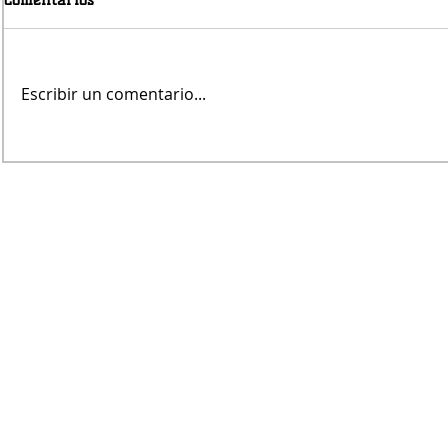
Escribir un comentario...
Se complican las relaciones
En 95 días 
Argentina-Brasil tras los
la Argentin
agravios de Milei a Lula
dónde?