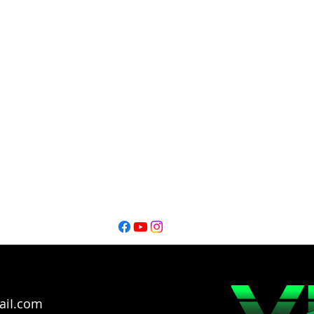
DIrección Periodística
Oscar Alfredo Lofeudo
Editor
Editor
Ignacio Montalbano​
Thiago Catarel
Bahía Blanca - Buenos Aires - Argentina @2026
Copyright
aiI.com