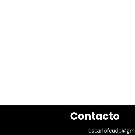
Dirección Periodística
​Marcela Wolf
Juan 
Contacto
oscarlofeudo@gm