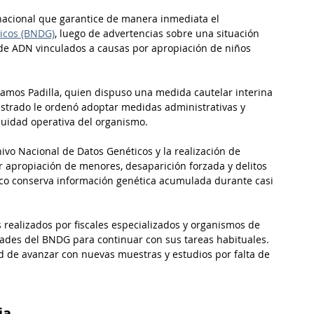
 nacional que garantice de manera inmediata el 
icos (BNDG)
, luego de advertencias sobre una situación 
 de ADN vinculados a causas por apropiación de niños 
 Ramos Padilla, quien dispuso una medida cautelar interina 
gistrado le ordenó adoptar medidas administrativas y 
nuidad operativa del organismo.
hivo Nacional de Datos Genéticos y la realización de 
or apropiación de menores, desaparición forzada y delitos 
co conserva información genética acumulada durante casi 
 realizados por fiscales especializados y organismos de 
tades del BNDG para continuar con sus tareas habituales. 
d de avanzar con nuevas muestras y estudios por falta de 
ia