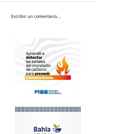
Jueves será con 
Escribir un comentario...
Fin de Semana en el Paseo
Portuario