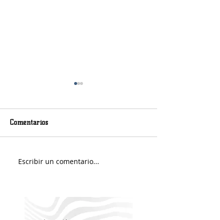
Comentarios
Murió Jorge Messi
Sábado soleado y 
Escribir un comentario...