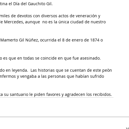
na el Día del Gauchito Gil.
iles de devotos con diversos actos de veneración y 
de Mercedes, aunque  no es la única ciudad de nuestro 
Mamerto Gil Núñez, ocurrida el 8 de enero de 1874 o 
rto es que en todas se coincide en que fue asesinado.
ndo en leyenda.  Las historias que se cuentan de este peòn 
 enfermos y vengaba a las personas que habían sufrido 
sta su santuario le piden favores y agradecen los recibidos.
V