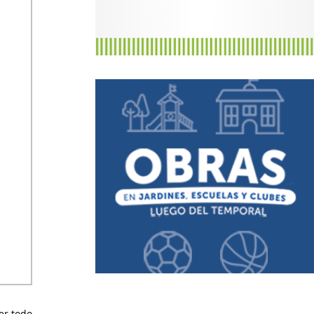
er todo