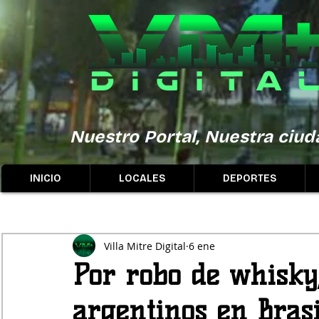
Nuestro Portal, Nuestra ciuda
INICIO
LOCALES
DEPORTES
Villa Mitre Digital
6 ene
Por robo de whisky
argentinos en Brasi