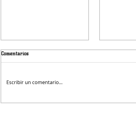
Comentarios
Escribir un comentario...
Se enamoró de otro preso y
Un joven de
ahora no quiere dejar la
asesinado d
cárcel
Ingeniero W