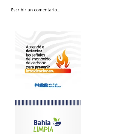
Sábado soleado y 
Escribir un comentario...