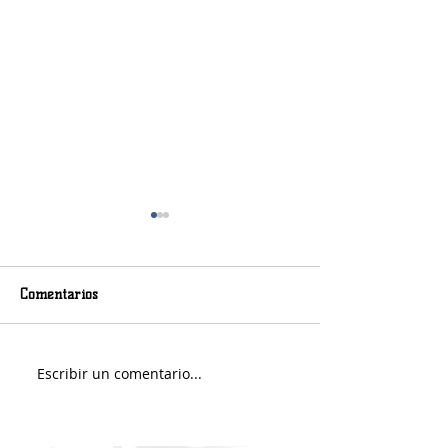
Comentarios
Viernes nuboso
Escribir un comentario...
Fin de Semana e
Portuario