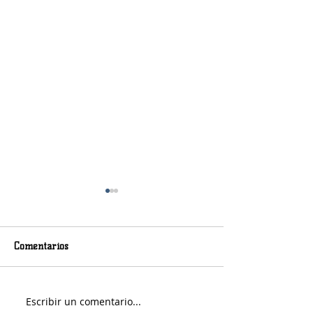
Comentarios
Escribir un comentario...
Un joven de 19 años fue
Piden ayuda para