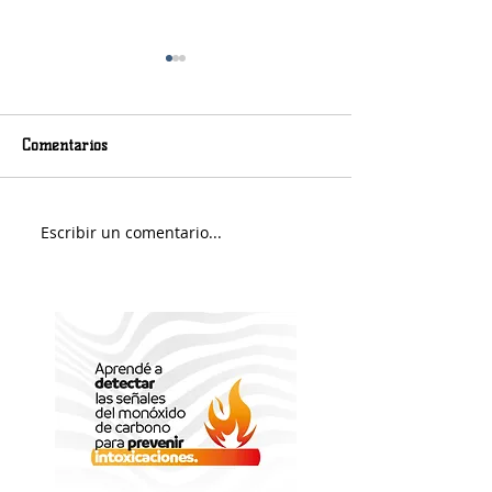
Comentarios
Escribir un comentario...
Lunes con bajas
La Provincia la
temperaturas
herramienta par
multas de tránsi