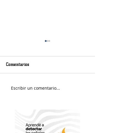
Comentarios
Murió Jorge Mess
Escribir un comentario...
Villa Mitre recibe a
Cipolletti desde las 15.30