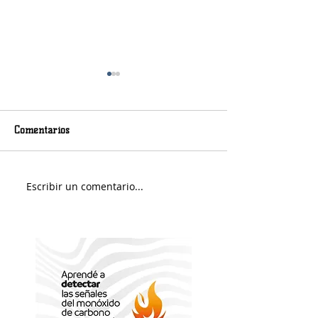
Comentarios
Viernes nuboso
Escribir un comentario...
Fin de Semana e
Portuario