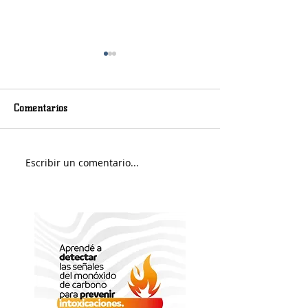
Comentarios
Murió Jorge Messi
Sábado soleado y 
Escribir un comentario...