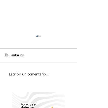
Comentarios
Murió Jorge Messi
Sábado soleado y 
Escribir un comentario...