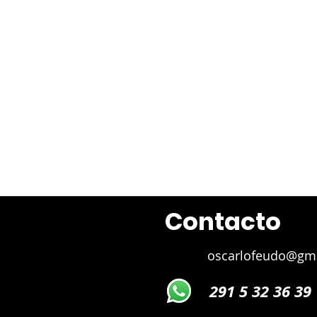
Juan 
Contacto
oscarlofeudo@gm
291 5 32 36 39