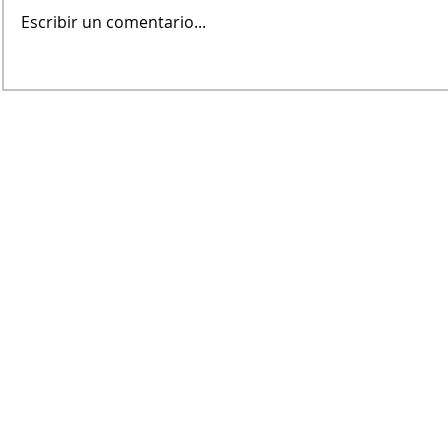
Viernes nub
Escribir un comentario...
Avanza la obra del puente de
Pampa Central sobre el Canal
Maldonado
Dirección Periodística
​Marcela Wolf