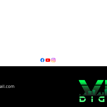
Editor
Editor
Ignacio Montalbano​
Thiago Catarel
Bahía Blanca - Buenos Aires - Argentina @2026
Copyright
aiI.com