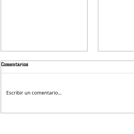
Comentarios
Escribir un comentario...
Fernando Rekers será el
La Justicia
árbitro de Villa Mitre
acercarse a