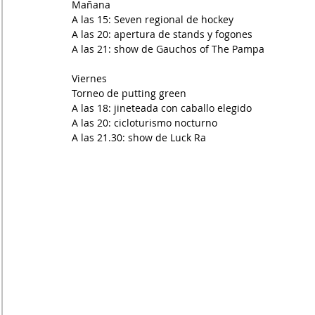
Mañana
A las 15: Seven regional de hockey
A las 20: apertura de stands y fogones
A las 21: show de Gauchos of The Pampa
Viernes
Torneo de putting green
A las 18: jineteada con caballo elegido
A las 20: cicloturismo nocturno
A las 21.30: show de Luck Ra