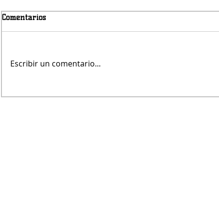
Comentarios
Viernes nub
Escribir un comentario...
Avanza la obra del puente de
Pampa Central sobre el Canal
Maldonado