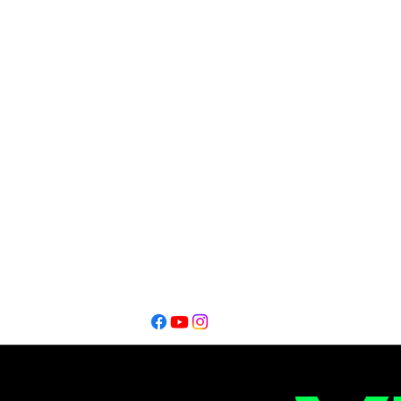
DIrección Periodística
Oscar Alfredo Lofeudo
Editor
Editor
Ignacio Montalbano​
Thiago Catarel
Bahía Blanca - Buenos Aires - Argentina @2026
Copyright