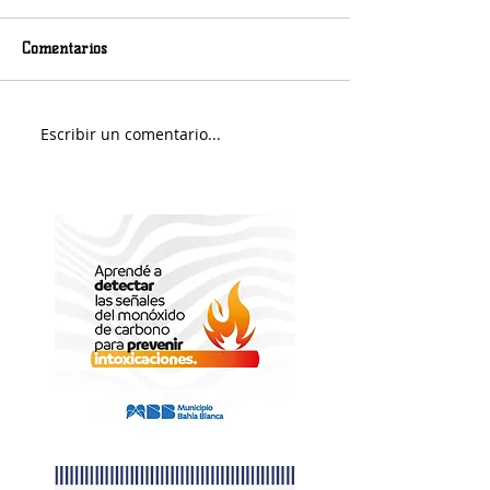
Comentarios
Viernes nuboso
Escribir un comentario...
Fin de Semana e
Portuario