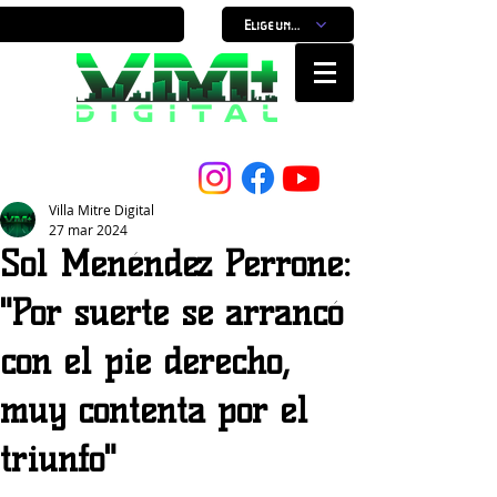
Elige un horario
Nuestro Portal, Nuestra ciudad...
Villa Mitre Digital
27 mar 2024
Sol Menéndez Perrone:
"Por suerte se arrancó
con el pie derecho,
muy contenta por el
triunfo"