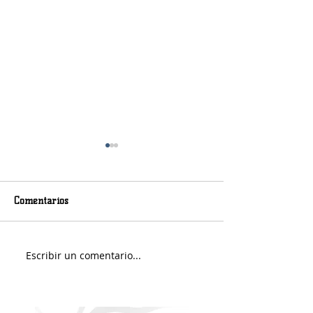
Comentarios
Murió Jorge Messi
Sábado soleado y 
Escribir un comentario...