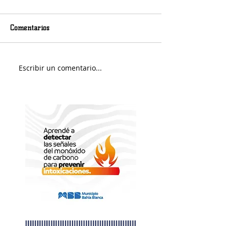
Comentarios
Jueves será con 
Escribir un comentario...
Fin de Semana en el Paseo
Portuario