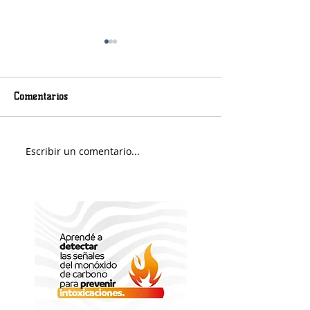
Comentarios
Viernes nuboso
Escribir un comentario...
Fin de Semana e
Portuario