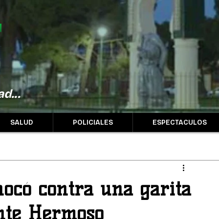
d...
SALUD
POLICIALES
ESPECTACULOS
hocó contra una garita
onte Hermoso