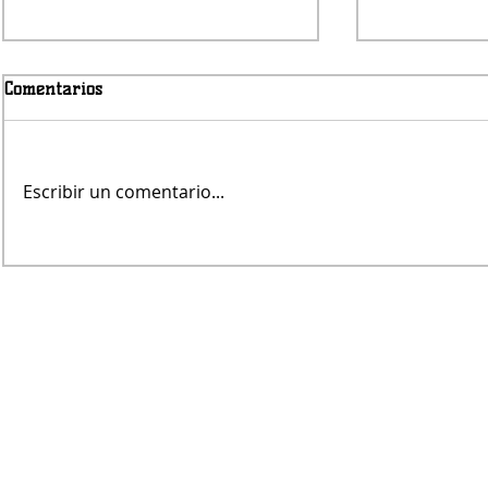
Comentarios
Escribir un comentario...
Jueves será con lluvias
Fernando Re
árbitro de V