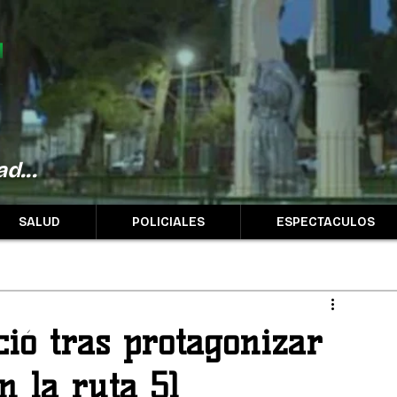
d...
SALUD
POLICIALES
ESPECTACULOS
ió tras protagonizar
n la ruta 51