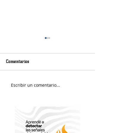
Comentarios
Murió Jorge Messi
Sábado soleado y 
Escribir un comentario...