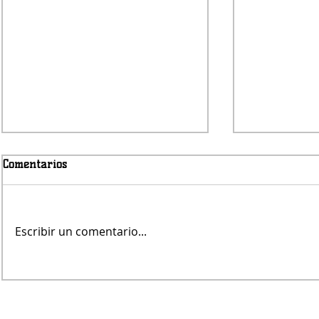
Comentarios
Escribir un comentario...
Jueves será con lluvias
Fernando Re
árbitro de V