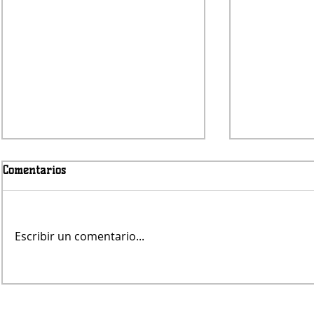
Comentarios
Escribir un comentario...
Jueves será con lluvias
Fernando Re
árbitro de V