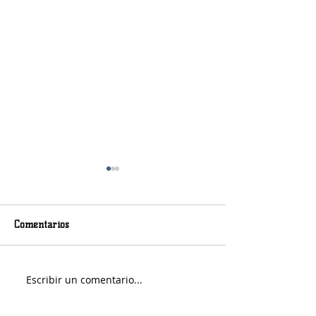
Comentarios
Murió Jorge Messi
Sábado soleado y 
Escribir un comentario...