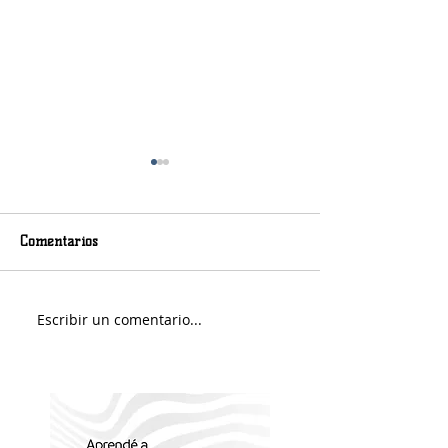
Comentarios
Murió Jorge Messi
Sábado soleado y 
Escribir un comentario...