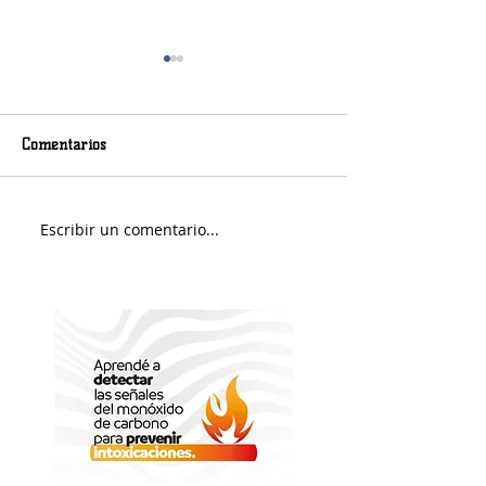
Comentarios
Murió Jorge Messi
Sábado soleado y 
Escribir un comentario...