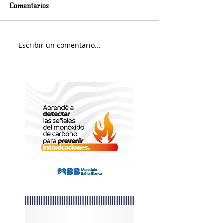
Comentarios
Jueves será con lluvias
Escribir un comentario...
Fernando Rekers 
árbitro de Villa 