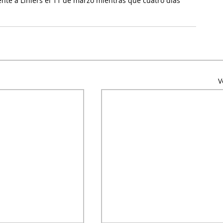
nte a Liniers el 11 de marzo mientras que cuatro días 
V