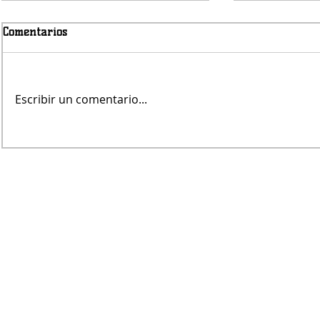
Comentarios
Escribir un comentario...
Fernando Rekers será el
La Justicia
árbitro de Villa Mitre
acercarse a