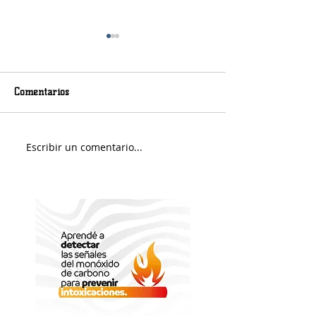
Comentarios
Murió Jorge Messi
Sábado soleado y 
Escribir un comentario...