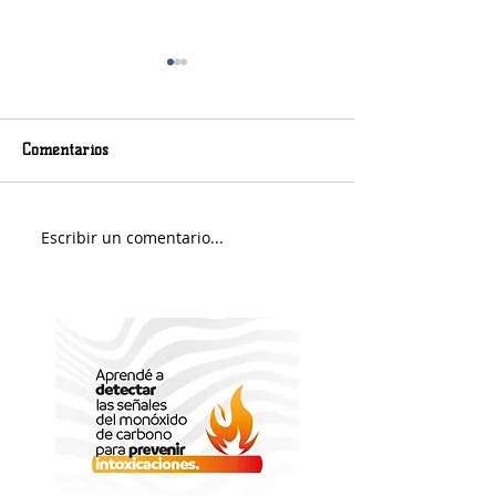
Comentarios
Viernes nuboso
Escribir un comentario...
Fin de Semana e
Portuario