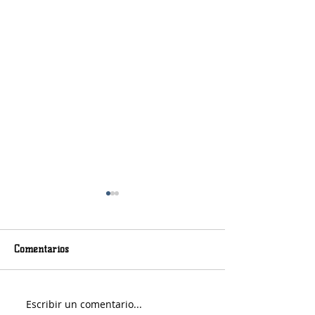
Comentarios
Escribir un comentario...
Fernando Rekers será el
La Justicia impi