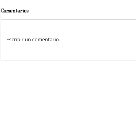
Comentarios
Escribir un comentario...
Jueves será con lluvias
Fernando Re
árbitro de V