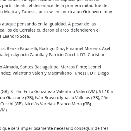
A partir de ahí, el desenlace de la primera mitad fue de 
con Mujica y Tunessi, pero se encontró a un Grinovero muy 
 ataque pensando en la igualdad. A pesar de las 
a, los de Corrales cuidaron el arco, defendieron el 
de Leandro Sosa.
ra, Renzo Paparelli, Rodrigo Díaz, Emanuel Moreno; Axel 
llejos,Ignacio Zapulla y Patricio Cucchi. DT: Christian 
o Almada, Santos Baciagalupe, Marcos Pinto; Leonel 
ández; Valentino Valeri y Maximiliano Tunessi. DT: Diego 
(GB), ST 0m Enzo González x Valentino Valeri (VM), ST 10m 
o Giaccone (GB), Iván Bravo x Ignacio Vallejos (GB), 25m 
 Cucchi (GB), Nicolás Varela x Branco Mera (GB)
(VM)
 lo que será imperiosamente necesario conseguir de tres 