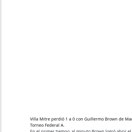
Villa Mitre perdió 1 a 0 con Guillermo Brown de Mad
Torneo Federal A.
En el primer tiempo, al minuto Brown logró abrir el 