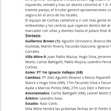
izquierdo, remató y tras un desvío convirtió el 1-0. 
tramite parejo, el tricolor generó aproximaciones 
seguro en el arco de los locales.
El equipo de Cochas comenzó a ir con más gente en
embestidas y los centros que cayeron dentro del áre
marcador con uñas y dientes hasta el pitazo final 
Síntesis
Guillermo Brown (1): 
Agustín Grinovero; Branco Me
Kostelak, Martín Rivero, Facundo Giaccone, Ignacio Va
Corrales.
Villa Mitre 0: 
Juan Pablo Mazza; Hugo Silva, Jeronim
Monti, Carlos Battigelli, Pablo Mujica, Leandro Fern
Cochas.
Goles: PT 1m Ignacio Vallejos (GB)
Cambios: 
PT 20m Agustín Álvarez x Renzo Paparelli 
Ibarra x Hugo Silva (VM), 17m Facundo Silva x Facund
Ayala x Marcos Pintos (VM), 27m Luis Dezi x Patricio
Amonestados:
 Carlos Battigelli (VM), Leonel Monti 
Árbitro: 
Leandro Sosa.
Estadio:
 Raúl Conti.
Villa Mitre tendrá las próximas fechas en El Fortín