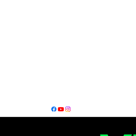
DIrección Periodística
Oscar Alfredo Lofeudo
Editor
Editor
Ignacio Montalbano​
Thiago Catarel
Bahía Blanca - Buenos Aires - Argentina @2026
Copyright