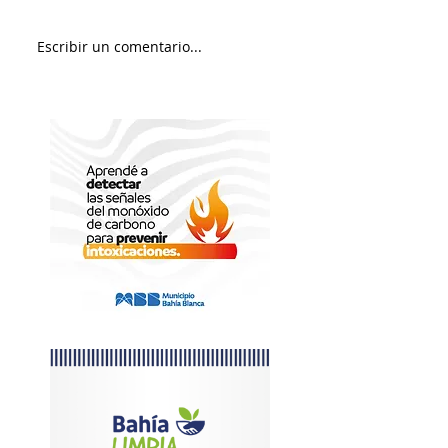
Murió Jorge Messi
Sábado soleado y 
Escribir un comentario...