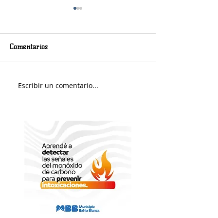
Comentarios
Viernes nuboso
Escribir un comentario...
Fin de Semana e
Portuario