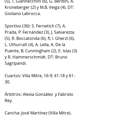
(5), T. Giannecchini (6), G. Berdini, A. 
Kroneberger (2) y M.B. Veiga (4). DT: 
Giuliano Labrocca.
Sportivo (36): S. Fernetich (7), A. 
Prada, P. Fernández (3), J. Salvarezza 
(5), R. Boccatonda (6), fi; l. Gherzi (6), 
L. Uthurralt (4), A. Lella, A. De la 
Puente, B. Cunningham (2), E. Islas (3) 
y R. Hammerschmidt. DT: Bruno 
Sagripandi.
Cuartos: Villa Mitre, 16-9; 41-18 y 61-
30.
Árbitros: Alexia González  y Fabrizio 
Rey⁩.
Cancha: José Martínez (Villa Mitre).