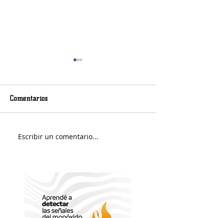
Comentarios
Viernes nuboso
Escribir un comentario...
Fin de Semana e
Portuario