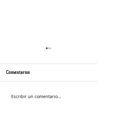
Comentarios
Viernes nuboso
Escribir un comentario...
Fin de Semana e
Portuario