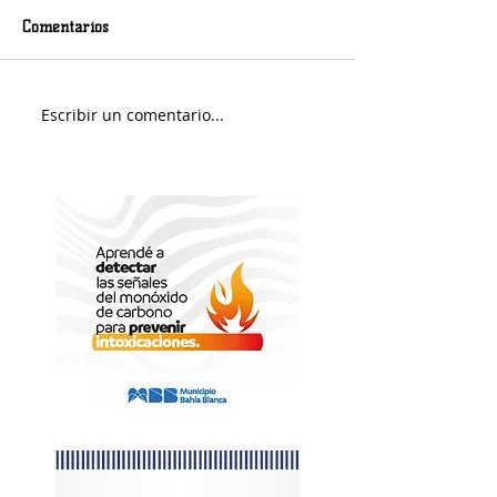
Comentarios
Murió Jorge Messi
Sábado soleado y 
Escribir un comentario...