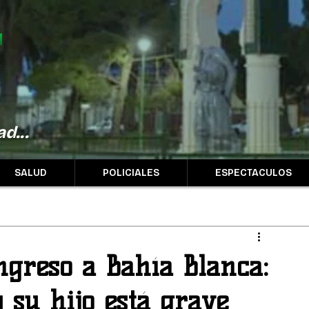
d...
SALUD
POLICIALES
ESPECTACULOS
ingreso a Bahía Blanca:
su hijo está grave