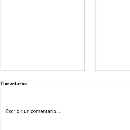
Comentarios
Escribir un comentario...
Jueves será con lluvias
Fernando Re