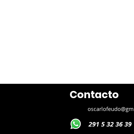
Juan 
Contacto
oscarlofeudo@gm
291 5 32 36 39