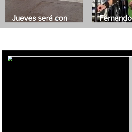
Jueves será con
Fernando
lluvias
el árbitro