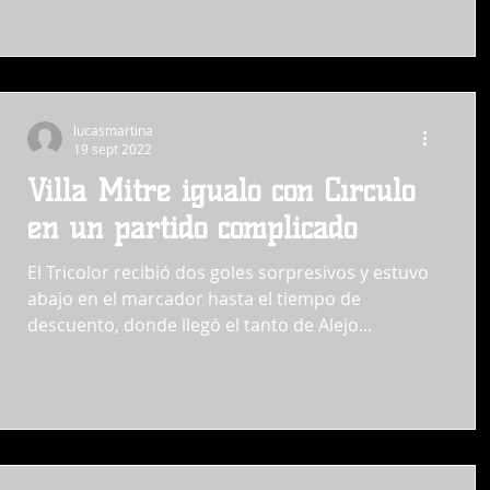
lucasmartina
19 sept 2022
Villa Mitre igualó con Círculo
en un partido complicado
El Tricolor recibió dos goles sorpresivos y estuvo
abajo en el marcador hasta el tiempo de
descuento, donde llegó el tanto de Alejo...