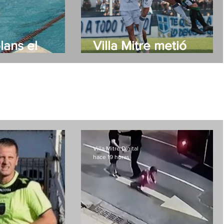
lans el
Villa Mitre metió
dador del
primera en Córdoba
lidario "7
Nado"
Villa Mitre Digital
hace 19 horas