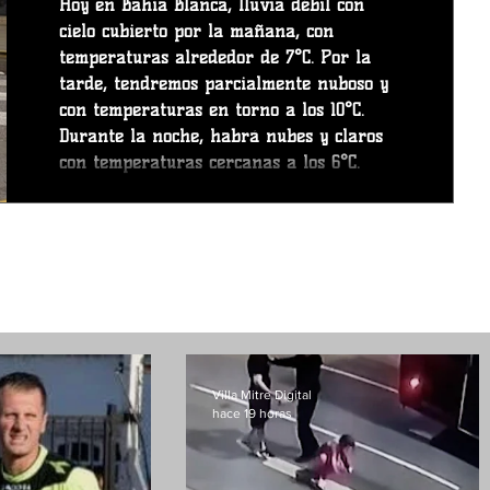
Hoy en Bahía Blanca, lluvia débil con
cielo cubierto por la mañana, con
temperaturas alrededor de 7°C. Por la
tarde, tendremos parcialmente nuboso y
con temperaturas en torno a los 10°C.
Durante la noche, habrá nubes y claros
con temperaturas cercanas a los 6°C.
Vientos del Suroeste a lo largo del día,
con una velocidad media de 20 km/h.
Previsión del tiempo para mañana en
Bahía Blanca Mañana se verán
principalmente cielos despejados en
Bahía Blanca, aunque se esperan interva
Villa Mitre Digital
hace 19 horas