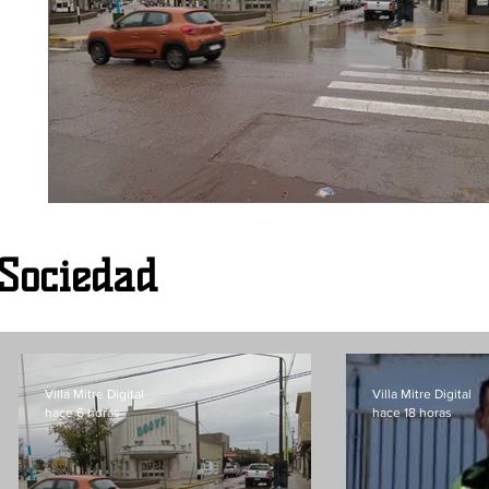
Sociedad
Villa Mitre Digital
Villa Mitre Digital
hace 6 horas
hace 18 horas