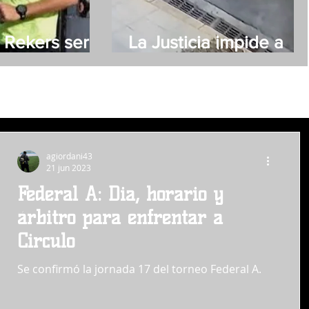
 Rekers será
La Justicia impide a
 de Villa Mitre
Moyano acercarse a
su novia
agiordani43
21 jun 2023
Federal A: Dia, horario y
árbitro para enfrentar a
Circulo
Se confirmó la jornada 17 del torneo Federal A.