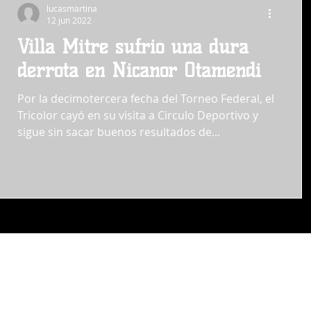
lucasmartina
12 jun 2022
Villa Mitre sufrió una dura
derrota en Nicanor Otamendi
Por la decimotercera fecha del Torneo Federal, el
Tricolor cayó en su visita a Circulo Deportivo y
sigue sin sacar buenos resultados de...
DIrección Periodística
Oscar Alfredo Lofeudo