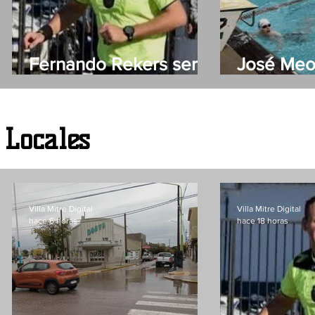
Fernando Rekers será
José Meo
el árbitro de Villa Mitre
primer na
evento so
Días de 
Locales
Villa Mitre Digital
Villa Mitre Digital
hace 6 horas
hace 18 horas