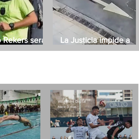
 Rekers será
La Justicia impide a
 de Villa Mitre
Moyano acercarse a 
novia
Villa Mitre Digital
hace 3 días