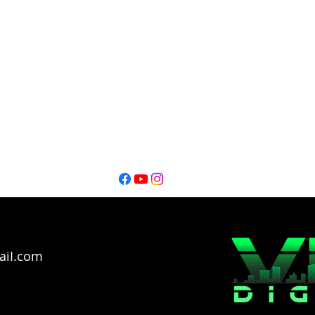
Editor
Editor
Ignacio Montalbano​
Thiago Catarel
Bahía Blanca - Buenos Aires - Argentina @2026
Copyright
aiI.com